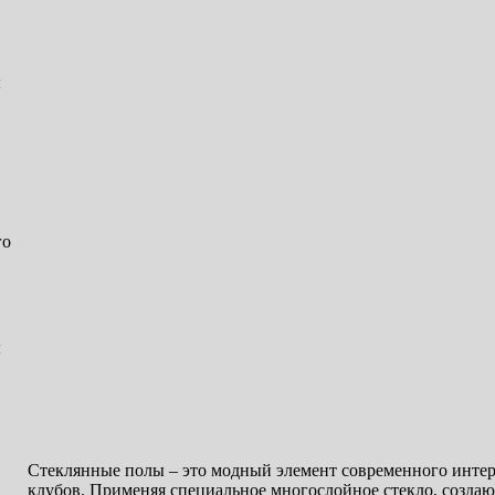
ы
го
ы
Стеклянные полы – это модный элемент современного интерь
клубов. Применяя специальное многослойное стекло, созда