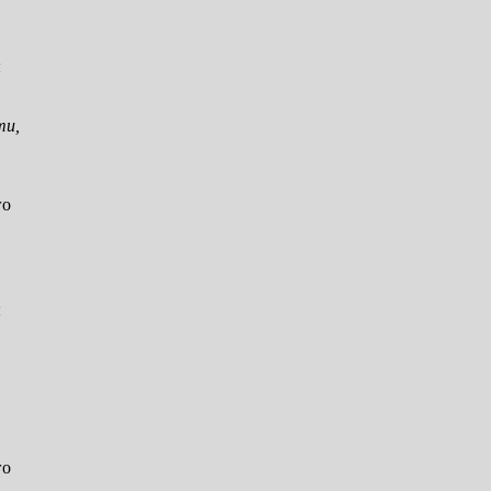
ы
ти,
го
ы
го